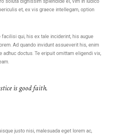
ro soluta dignissim splendide ei, vim in iudico
periculis et, ex vis graece intellegam, option
acilisi qui, his ex tale inciderint, his augue
torem. Ad quando invidunt assueverit his, enim
e adhuc doctus. Te eripuit omittam eligendi vix,
 eam.
tice is good faith.
Quisque justo nisi, malesuada eget lorem ac,