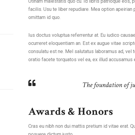
Utinam maiestatis quo cu. Id libris patrioque eos, p
facilis. Usu te liber repudiare. Mea option apeirian 
omittam id quo.
Ius doctus voluptua referrentur at. Eu iudico causae f
ocurreret eloquentiam an. Est ex augue vitae scrip
consulatu est ne. Mel salutatus laboramus ad, vel t
oratio facete torquatos vel ea, ex illud accusamus
The foundation of jus
Awards & Honors
Cras eu nibh non dui mattis pretium id vitae erat. 
posuere dictum justo.